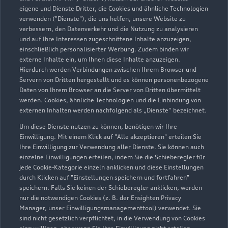
Kontaktdaten herunterladen
eigene und Dienste Dritter, die Cookies und ähnliche Technologien
verwenden ("Dienste"), die uns helfen, unsere Website zu
verbessern, den Datenverkehr und die Nutzung zu analysieren
und auf Ihre Interessen zugeschnittene Inhalte anzuzeigen,
Öffnungszeiten
einschließlich personalisierter Werbung. Zudem binden wir
externe Inhalte ein, um Ihnen diese Inhalte anzuzeigen.
Hierdurch werden Verbindungen zwischen Ihrem Browser und
Servern von Dritten hergestellt und es können personenbezogene
Service
Daten von Ihrem Browser an die Server von Dritten übermittelt
Geschlossen
,
öffnet am
Freitag 07:00
werden. Cookies, ähnliche Technologien und die Einbindung von
externen Inhalten werden nachfolgend als „Dienste“ bezeichnet.
Um diese Dienste nutzen zu können, benötigen wir Ihre
Teile- und Zubehörverkauf
Einwilligung. Mit einem Klick auf "Alle akzeptieren" erteilen Sie
Geschlossen
,
öffnet am
Freitag 07:00
Ihre Einwilligung zur Verwendung aller Dienste. Sie können auch
einzelne Einwilligungen erteilen, indem Sie die Schieberegler für
jede Cookie-Kategorie einzeln anklicken und diese Einstellungen
durch Klicken auf "Einstellungen speichern und fortfahren"
speichern. Falls Sie keinen der Schieberegler anklicken, werden
Zurück nach oben
nur die notwendigen Cookies (z. B. der Ensighten Privacy
Manager, unser Einwilligungsmanagementtool) verwendet. Sie
Modelle
sind nicht gesetzlich verpflichtet, in die Verwendung von Cookies