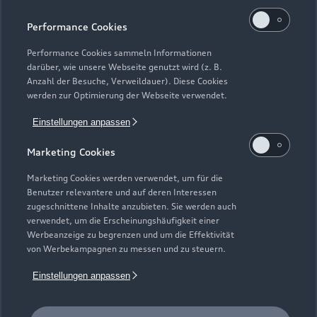
Servicekontakt
Cookie-Richtlinie
Barrierefreiheit
Audi erleben
Performance Cookies
Digital Services Act
EU Data Act
Bordbuch & Bedienungsanleitungen
Newsletter
Performance Cookies sammeln Informationen
Verträge kündigen
darüber, wie unsere Webseite genutzt wird (z. B.
Anzahl der Besuche, Verweildauer). Diese Cookies
1
Die direkten und indirekten Tochtergesellschaften der
werden zur Optimierung der Webseite verwendet.
Volkswagen Financial Services AG erbringen unter dem
Einstellungen anpassen
gemeinsamen Kennzeichen „Volkswagen Financial Services“
verschiedene Leistungen. Es handelt sich hierbei um
Marketing Cookies
Bankleistungen (durch Volkswagen Bank GmbH),
Leasingleistungen (durch Volkswagen Leasing GmbH),
Marketing Cookies werden verwendet, um für die
Versicherungsleistungen (durch Volkswagen Versicherung AG,
Benutzer relevantere und auf deren Interessen
zugeschnittene Inhalte anzubieten. Sie werden auch
Volkswagen Autoversicherung AG) sowie Mobilitätsleistungen
verwendet, um die Erscheinungshäufigkeit einer
(u. a. durch Volkswagen Leasing GmbH). Zusätzlich werden
Werbeanzeige zu begrenzen und um die Effektivität
Versicherungsprodukte anderer Anbieter vermittelt.
von Werbekampagnen zu messen und zu steuern.
2
Das Autohaus ist zertifiziert von der Audi Leasing,
Einstellungen anpassen
Zweigniederlassung der Volkswagen Leasing GmbH. Die
Grundlage der Zertifizierung ist der Anteil der zertifizierten