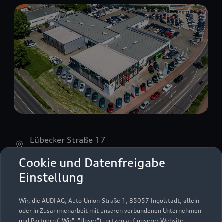
Lübecker Straße 17
41540 Dormagen
Cookie und Datenfreigabe
Einstellung
02133 25160
info_47@gottfried-schultz.de
Wir, die AUDI AG, Auto-Union-Straße 1, 85057 Ingolstadt, allein
oder in Zusammenarbeit mit unseren verbundenen Unternehmen
und Partnern ("Wir", "Unser"), nutzen auf unserer Website