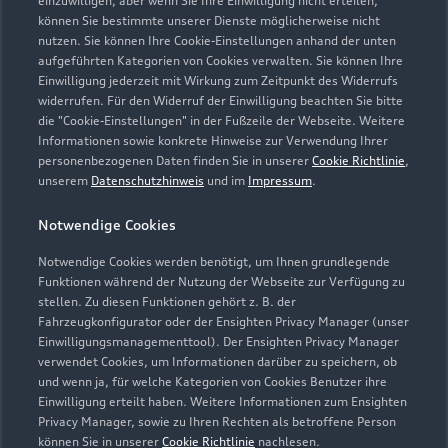
einzuwilligen, aber wenn Sie Ihre Einwilligung nicht erteilen,
können Sie bestimmte unserer Dienste möglicherweise nicht
Kaufen & leasen
nutzen. Sie können Ihre Cookie-Einstellungen anhand der unten
Alle Modelle
aufgeführten Kategorien von Cookies verwalten. Sie können Ihre
Einwilligung jederzeit mit Wirkung zum Zeitpunkt des Widerrufs
Modelle vergleichen
Service & Zubehör
widerrufen. Für den Widerruf der Einwilligung beachten Sie bitte
Neuwagensuche
die "Cookie-Einstellungen" in der Fußzeile der Webseite. Weitere
Elektromodelle
Informationen sowie konkrete Hinweise zur Verwendung Ihrer
Gebrauchtwagensuche
Support
Saisonale Angebote
personenbezogenen Daten finden Sie in unserer
Cookie Richtlinie
,
Plug-in-Hybride
unserem
Datenschutzhinweis
und im
Impressum
.
Gebrauchtwagen
Audi Services
Über Audi
Kundenservice
Finanzierung
Notwendige Cookies
Garantie
Händlersuche
Notwendige Cookies werden benötigt, um Ihnen grundlegende
Aktionen & Angebote
Unternehmen
Audi digital services
Funktionen während der Nutzung der Webseite zur Verfügung zu
Audi Code
stellen. Zu diesen Funktionen gehört z. B. der
Geschäftskunden
Karriere
myAudi
Fahrzeugkonfigurator oder der Ensighten Privacy Manager (unser
Häufige Fragen (FAQ)
Einwilligungsmanagementtool). Der Ensighten Privacy Manager
Investor Relations
verwendet Cookies, um Informationen darüber zu speichern, ob
© 2026 AUDI AG. Alle Rechte vorbehalten
Audi Online Beratung
und wenn ja, für welche Kategorien von Cookies Benutzer ihre
Presse & Media Center
Einwilligung erteilt haben. Weitere Informationen zum Ensighten
Impressum
Rechtliches
Hinweisgebersystem
Online-Terminvereinbarung
Privacy Manager, sowie zu Ihren Rechten als betroffene Person
Datenschutz
Datenschutzinformation
Cookie-Einstellungen
können Sie in unserer
Cookie Richtlinie
nachlesen.