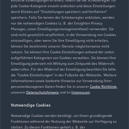
einzelne Einwilligungen erteilen, indem Sie die Schieberegler für
jede Cookie-Kategorie einzeln anklicken und diese Einstellungen
02133 25160
durch Klicken auf "Einstellungen speichern und fortfahren"
speichern. Falls Sie keinen der Schieberegler anklicken, werden
info_47@gottfried-schultz.de
nur die notwendigen Cookies (z. B. der Ensighten Privacy
Manager, unser Einwilligungsmanagementtool) verwendet. Sie
sind nicht gesetzlich verpflichtet, in die Verwendung von Cookies
Kontaktdaten herunterladen
einzuwilligen, aber wenn Sie Ihre Einwilligung nicht erteilen,
können Sie bestimmte unserer Dienste möglicherweise nicht
nutzen. Sie können Ihre Cookie-Einstellungen anhand der unten
aufgeführten Kategorien von Cookies verwalten. Sie können Ihre
Öffnungszeiten
Einwilligung jederzeit mit Wirkung zum Zeitpunkt des Widerrufs
widerrufen. Für den Widerruf der Einwilligung beachten Sie bitte
die "Cookie-Einstellungen" in der Fußzeile der Webseite. Weitere
Informationen sowie konkrete Hinweise zur Verwendung Ihrer
Service
personenbezogenen Daten finden Sie in unserer
Cookie Richtlinie
,
Geschlossen
,
öffnet am
Montag 07:00
unserem
Datenschutzhinweis
und im
Impressum
.
Notwendige Cookies
Teile- und Zubehörverkauf
Geschlossen
,
öffnet am
Montag 07:00
Notwendige Cookies werden benötigt, um Ihnen grundlegende
Funktionen während der Nutzung der Webseite zur Verfügung zu
stellen. Zu diesen Funktionen gehört z. B. der