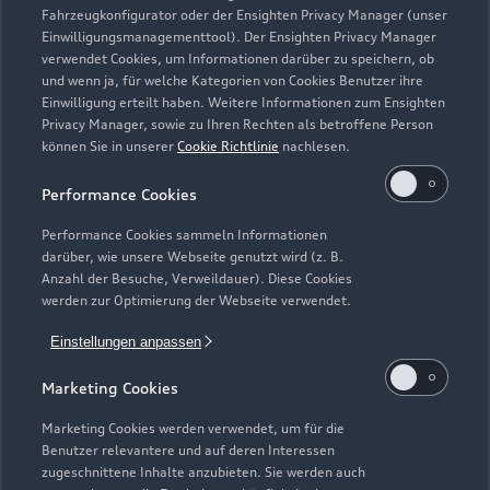
Fahrzeugkonfigurator oder der Ensighten Privacy Manager (unser
Einwilligungsmanagementtool). Der Ensighten Privacy Manager
Zurück nach oben
verwendet Cookies, um Informationen darüber zu speichern, ob
und wenn ja, für welche Kategorien von Cookies Benutzer ihre
Einwilligung erteilt haben. Weitere Informationen zum Ensighten
Modelle
Privacy Manager, sowie zu Ihren Rechten als betroffene Person
können Sie in unserer
Cookie Richtlinie
nachlesen.
Kaufen & leasen
Alle Modelle
Performance Cookies
Modelle vergleichen
Service & Zubehör
Performance Cookies sammeln Informationen
Neuwagensuche
darüber, wie unsere Webseite genutzt wird (z. B.
Elektromodelle
Anzahl der Besuche, Verweildauer). Diese Cookies
Gebrauchtwagensuche
Support
werden zur Optimierung der Webseite verwendet.
Saisonale Angebote
Plug-in-Hybride
Gebrauchtwagen
Einstellungen anpassen
Audi Services
Über Audi
Kundenservice
Finanzierung
Marketing Cookies
Garantie
Händlersuche
Aktionen & Angebote
Unternehmen
Marketing Cookies werden verwendet, um für die
Audi digital services
Benutzer relevantere und auf deren Interessen
Audi Code
Geschäftskunden
Karriere
zugeschnittene Inhalte anzubieten. Sie werden auch
myAudi